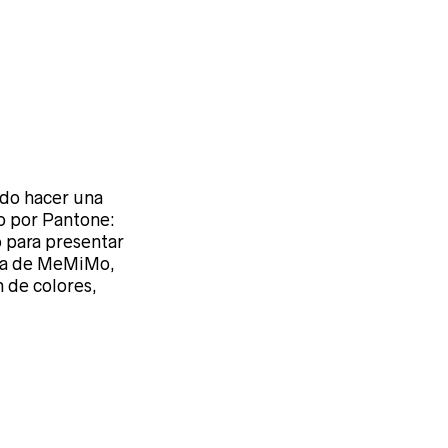
ido hacer una
to por Pantone:
o para presentar
ata de MeMiMo,
 de colores,