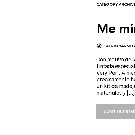
CATEGORY ARCHIV
Me mi
KATRIN YARNIT
Con motivo de l
tintada especia
Very Peri. A me
precisamente ho
un kit de madej
materiales y […]
CONTINUE REA