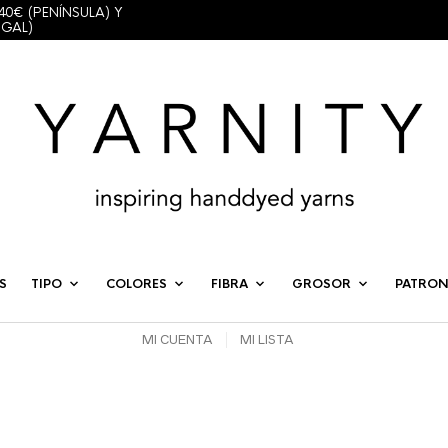
40€ (PENÍNSULA) Y
UGAL)
S
TIPO
COLORES
FIBRA
GROSOR
PATRON
MI CUENTA
MI LISTA