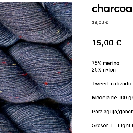
charcoa
18,00
€
El
El
15,00
€
precio
75% merino
pr
25% nylon
Tweed matizado, 
original
ac
Madeja de 100 g
era:
es:
Para aguja/ganch
Grosor 1 – Light
18,00 €.
15