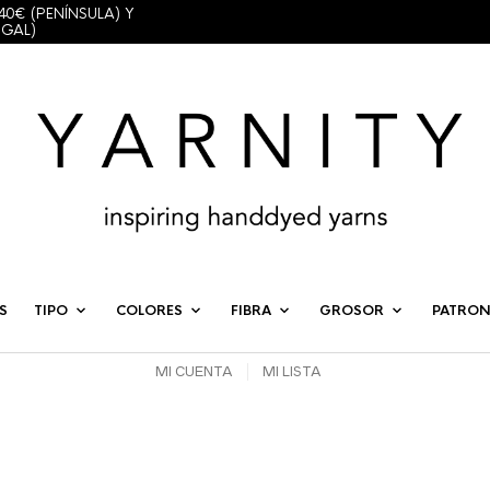
40€ (PENÍNSULA) Y
UGAL)
S
TIPO
COLORES
FIBRA
GROSOR
PATRON
MI CUENTA
MI LISTA