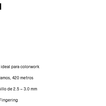
l
ecio
ideal para colorwork
tual
ramos, 420 metros
illo de 2.5 – 3.0 mm
 Fingering
,00 €.