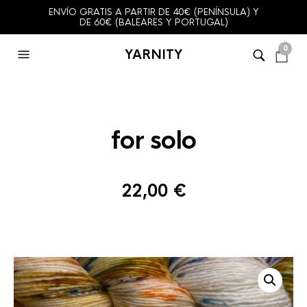
ENVÍO GRATIS A PARTIR DE 40€ (PENÍNSULA) Y
DE 60€ (BALEARES Y PORTUGAL)
0
YARNITY
for solo
22,00
€