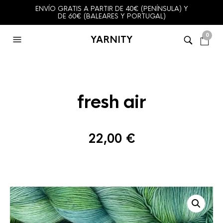
ENVÍO GRATIS A PARTIR DE 40€ (PENÍNSULA) Y
DE 60€ (BALEARES Y PORTUGAL)
0
YARNITY
fresh air
22,00
€