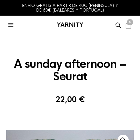
ENVÍO GRATIS A PARTIR DE 40€ (PENÍNSULA) Y
DE 60€ (BALEARES Y PORTUGAL)
0
YARNITY
A sunday afternoon –
Seurat
22,00
€