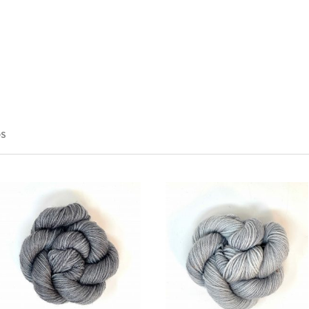
INO
OS