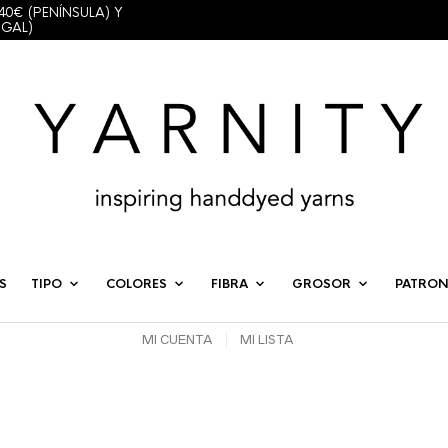
40€ (PENÍNSULA) Y
UGAL)
S
TIPO
COLORES
FIBRA
GROSOR
PATRON
MI CUENTA
MI LISTA