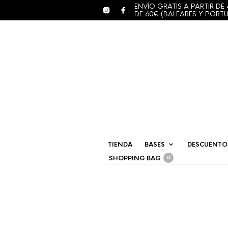
ENVÍO GRATIS A PARTIR DE 
DE 60€ (BALEARES Y PORT
TIENDA
BASES
DESCUENTO
SHOPPING BAG
0