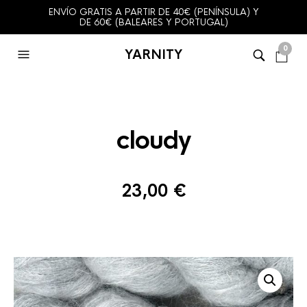
ENVÍO GRATIS A PARTIR DE 40€ (PENÍNSULA) Y
DE 60€ (BALEARES Y PORTUGAL)
0
YARNITY
cloudy
23,00
€