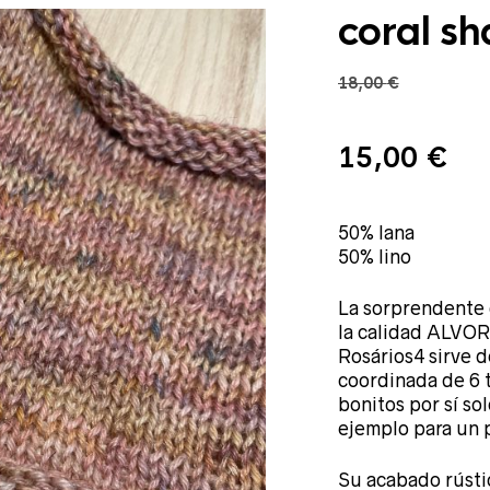
coral s
18,00
€
El
El
15,00
€
precio
50% lana
pr
50% lino
La sorprendente 
original
ac
la calidad ALVOR 
Rosários4 sirve d
coordinada de 6 
era:
es:
bonitos por sí s
ejemplo para un 
18,00 €.
15
Su acabado rústico