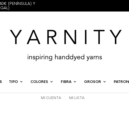
40€ (PENÍNSULA) Y
UGAL)
S
TIPO
COLORES
FIBRA
GROSOR
PATRON
MI CUENTA
MI LISTA