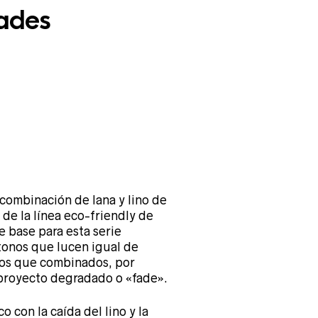
hades
ecio
combinación de lana y lino de
tual
de la línea eco-friendly de
e base para esta serie
tonos que lucen igual de
olos que combinados, por
proyecto degradado o «fade».
,00 €.
 con la caída del lino y la