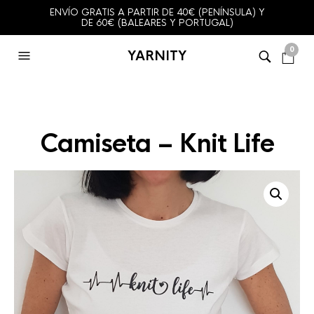
ENVÍO GRATIS A PARTIR DE 40€ (PENÍNSULA) Y
DE 60€ (BALEARES Y PORTUGAL)
0
YARNITY
Camiseta – Knit Life