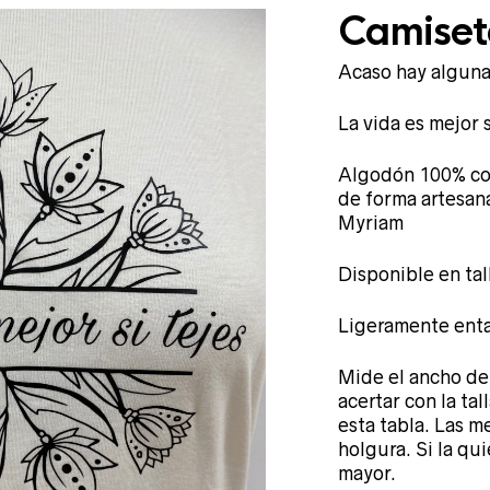
Camiseta
Acaso hay algun
La vida es mejor si
Algodón 100% con
de forma artesan
Myriam
Disponible en tal
Ligeramente enta
Mide el ancho de 
acertar con la ta
esta tabla. Las m
holgura. Si la qui
mayor.