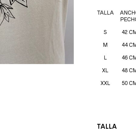
TALLA
ANCH
PECH
S
42 C
M
44 C
L
46 C
XL
48 C
XXL
50 C
TALLA