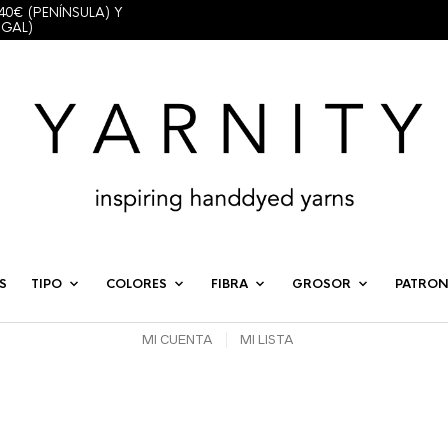
40€ (PENÍNSULA) Y
UGAL)
S
TIPO
COLORES
FIBRA
GROSOR
PATRON
MI CUENTA
MI LISTA