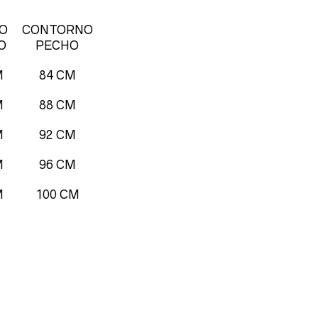
O
CONTORNO
O
PECHO
M
84 CM
M
88 CM
M
92 CM
M
96 CM
M
100 CM