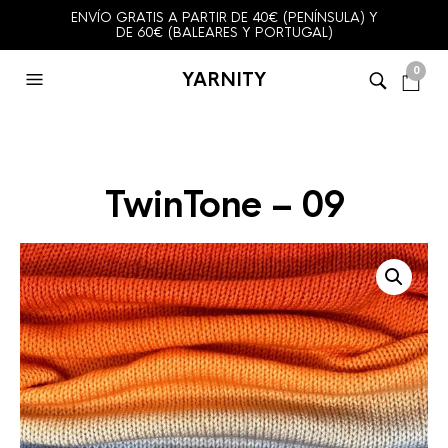
ENVÍO GRATIS A PARTIR DE 40€ (PENÍNSULA) Y
DE 60€ (BALEARES Y PORTUGAL)
0
YARNITY
TwinTone – 09