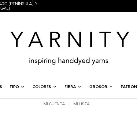
40€ (PENÍNSULA) Y
UGAL)
S
TIPO
COLORES
FIBRA
GROSOR
PATRON
MI CUENTA
MI LISTA