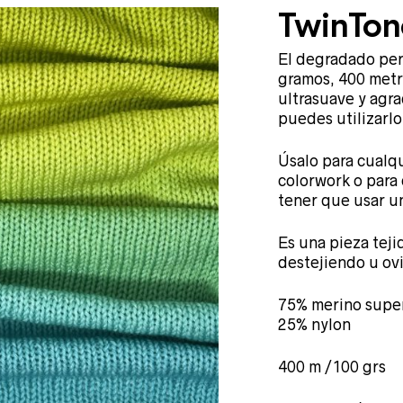
TwinTon
El degradado per
gramos, 400 metr
ultrasuave y agra
puedes utilizarlo
Úsalo para cualqu
colorwork o para
tener que usar u
Es una pieza teji
destejiendo u ovi
75% merino super
25% nylon
400 m /100 grs