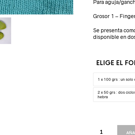
Para aguja/ganch
Grosor 1 – Finge
Se presenta como
disponible en do
ELIGE EL F
1 x 100 grs : un sol
2 x 50 grs : dos cic
hebra
AÑA