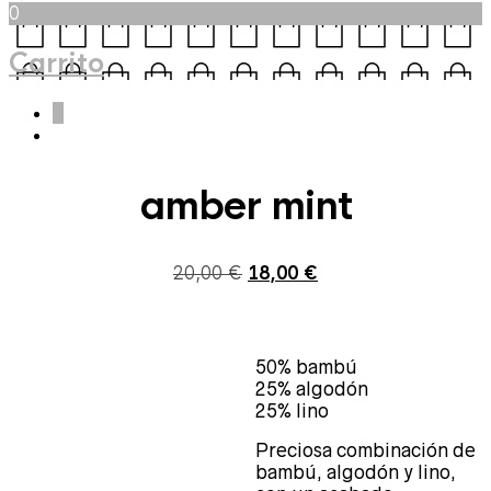
0
Carrito
0
amber mint
El
El
20,00
€
18,00
€
precio
precio
50% bambú
original
actual
25% algodón
25% lino
era:
es:
Preciosa combinación de
bambú, algodón y lino,
20,00 €.
18,00 €.