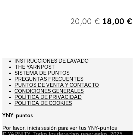
El
20,00
€
18,00
€
precio
INSTRUCCIONES DE LAVADO
original
THE YARNPOST
SISTEMA DE PUNTOS
PREGUNTAS FRECUENTES
PUNTOS DE VENTA Y CONTACTO
era:
CONDICIONES GENERALES
POLÍTICA DE PRIVACIDAD
POLITICA DE COOKIES
20,00 €.
YNY-puntos
Por favor, inicia sesión para ver tus YNY-puntos
© YARNITY. Todos los derechos reservados, 2025