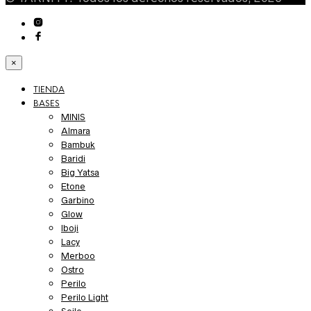
×
TIENDA
BASES
MINIS
Almara
Bambuk
Baridi
Big Yatsa
Etone
Garbino
Glow
Iboji
Lacy
Merboo
Ostro
Perilo
Perilo Light