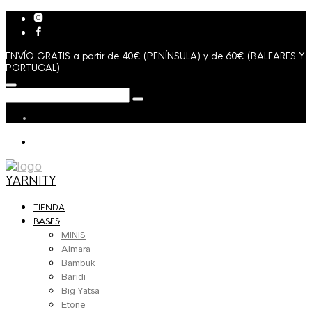
ENVÍO GRATIS a partir de 40€ (PENÍNSULA) y de 60€ (BALEARES Y
PORTUGAL)
YARNITY
TIENDA
BASES
MINIS
Almara
Bambuk
Baridi
Big Yatsa
Etone