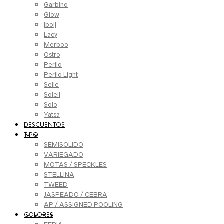
Garbino
Glow
Iboji
Lacy
Merboo
Ostro
Perilo
Perilo Light
Seile
Soleil
Solo
Yatsa
DESCUENTOS
TIPO
SEMISOLIDO
VARIEGADO
MOTAS / SPECKLES
STELLINA
TWEED
JASPEADO / CEBRA
AP / ASSIGNED POOLING
COLORES