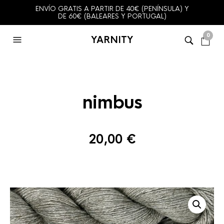
ENVÍO GRATIS A PARTIR DE 40€ (PENÍNSULA) Y
DE 60€ (BALEARES Y PORTUGAL)
0
YARNITY
nimbus
20,00
€