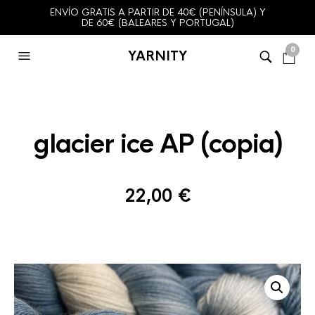
ENVÍO GRATIS A PARTIR DE 40€ (PENÍNSULA) Y
DE 60€ (BALEARES Y PORTUGAL)
0
YARNITY
glacier ice AP (copia)
22,00
€