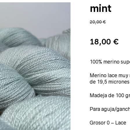
mint
20,00
€
El
El
18,00
€
precio
100% merino sup
pr
Merino lace muy 
de 19,5 micrones
original
ac
Madeja de 100 g
era:
es:
Para aguja/ganch
Grosor 0 – Lace
20,00 €.
18