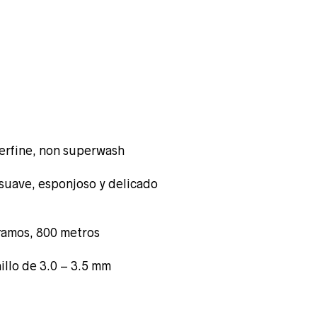
erfine, non superwash
ecio
suave, esponjoso y delicado
tual
ramos, 800 metros
illo de 3.0 – 3.5 mm
,00 €.