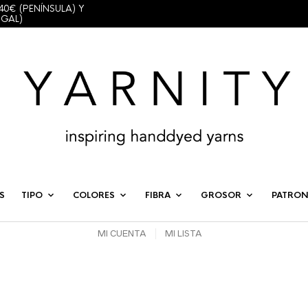
40€ (PENÍNSULA) Y
UGAL)
S
TIPO
COLORES
FIBRA
GROSOR
PATRON
MI CUENTA
MI LISTA