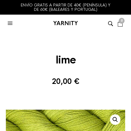
ENVÍO GRATIS A PARTIR DE 40€ (PENÍNSULA) Y
DE 60€ (BALEARES Y PORTUGAL)
0
YARNITY
lime
20,00
€