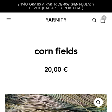
ENVÍO GRATIS A PARTIR DE 40€ (PENÍNSULA) Y
DE 60€ (BALEARES Y PORTUGAL)
0
YARNITY
corn fields
20,00
€