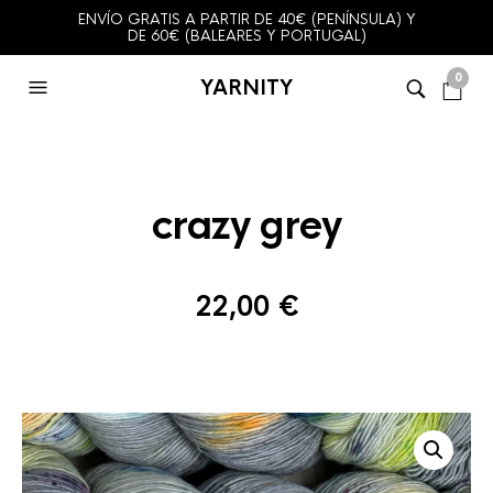
ENVÍO GRATIS A PARTIR DE 40€ (PENÍNSULA) Y
DE 60€ (BALEARES Y PORTUGAL)
0
YARNITY
crazy grey
22,00
€