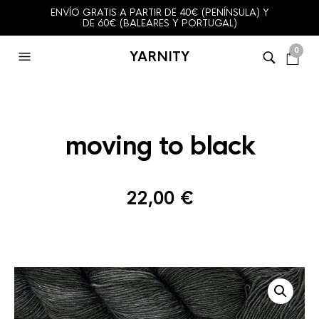
ENVÍO GRATIS A PARTIR DE 40€ (PENÍNSULA) Y
DE 60€ (BALEARES Y PORTUGAL)
0
YARNITY
moving to black
22,00
€