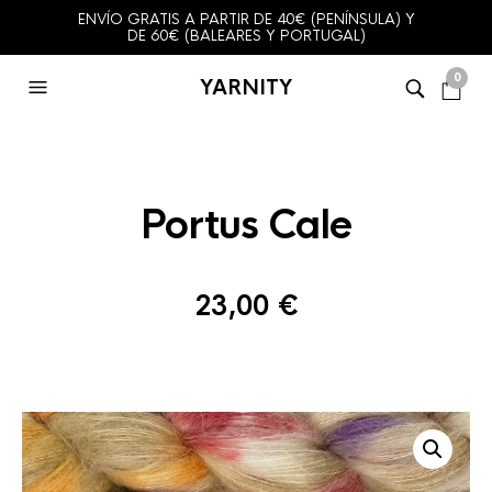
ENVÍO GRATIS A PARTIR DE 40€ (PENÍNSULA) Y
DE 60€ (BALEARES Y PORTUGAL)
0
YARNITY
Portus Cale
23,00
€